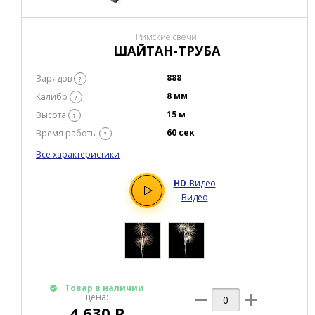
Римские свечи
ШАЙТАН-ТРУБА
888
Зарядов
?
8 мм
Калибр
?
15 м
Высота
?
60 сек
Время работы
?
Все характеристики
HD
-Видео
Видео
Товар в наличии
цена:
4 630 Р