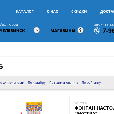
КАТАЛОГ
О НАС
СКИДКИ
ДОСТА
Ваш город
Звоните еж
7-9
ЧЕЛЯБИНСК
МАГАЗИНЫ
5
о длительности
По калибру
По наименованию
По рейтингу
Фонтаны
ФОНТАН НАСТ
"ЭКСТРА"