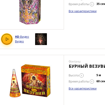
35 се
Время работы
?
Все характеристики
HD
-Видео
Видео
Фонтаны
БУРНЫЙ ВЕЗУВ
5 м
Высота
?
60 се
Время работы
?
Все характеристики