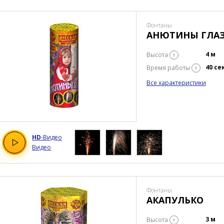
Фонтаны
АНЮТИНЫ ГЛА
4 м
Высота
?
40 се
Время работы
?
Все характеристики
HD
-Видео
Видео
Фонтаны
АКАПУЛЬКО
3 м
Высота
?