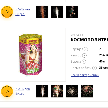
HD
-Видео
Видео
Фонтаны
КОСМОПОЛИТЕ
7
Зарядов
?
25 мм
Калибр
?
40 м
Высота
?
35 се
Время работы
?
Все характеристики
HD
-Видео
Видео