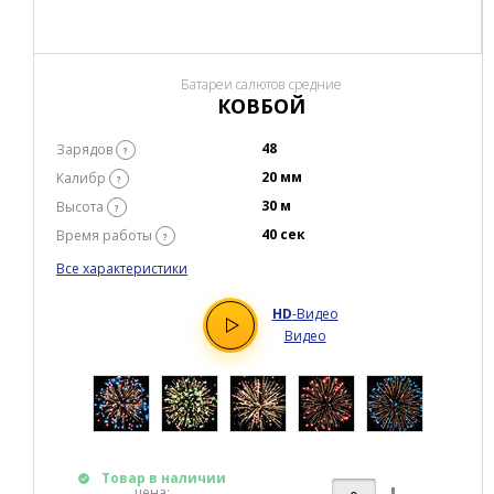
Батареи салютов средние
КОВБОЙ
48
Зарядов
?
20 мм
Калибр
?
30 м
Высота
?
40 сек
Время работы
?
Все характеристики
HD
-Видео
Видео
Товар в наличии
цена: