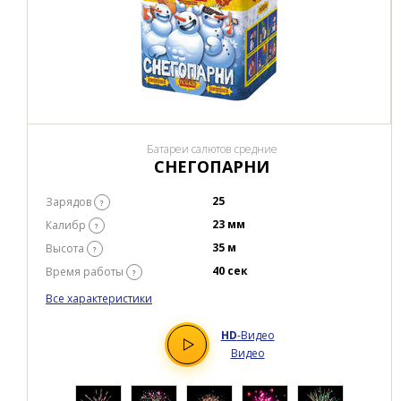
Батареи салютов средние
СНЕГОПАРНИ
25
Зарядов
?
23 мм
Калибр
?
35 м
Высота
?
40 сек
Время работы
?
Все характеристики
HD
-Видео
Видео