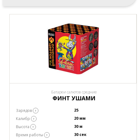
Батареи салютов средние
ФИНТ УШАМИ
25
Зарядов
?
20 мм
Калибр
?
30 м
Высота
?
30 сек
Время работы
?