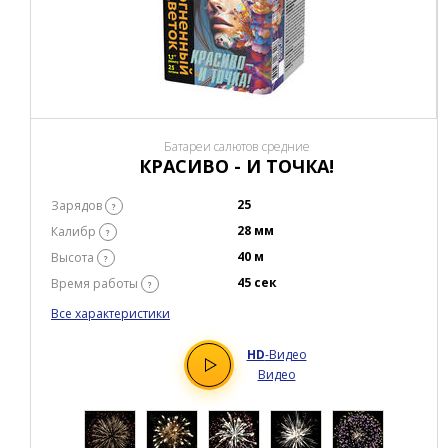
Батареи салютов средние
КРАСИВО - И ТОЧКА!
25
Зарядов
?
28 мм
Калибр
?
40 м
Высота
?
45 сек
Время работы
?
Все характеристики
HD
-Видео
Видео