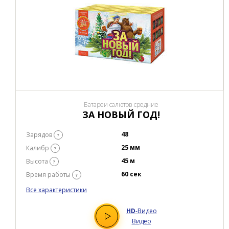
Батареи салютов средние
ЗА НОВЫЙ ГОД!
48
Зарядов
?
25 мм
Калибр
?
45 м
Высота
?
60 сек
Время работы
?
Все характеристики
HD
-Видео
Видео