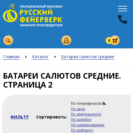
0
Главная
Каталог
Батареи салютов средние
БАТАРЕИ САЛЮТОВ СРЕДНИЕ.
СТРАНИЦА 2
По популярности
По цене
По длительности
ФИЛЬТР
Сортировать:
По калибру
По наименованию
По рейтингу