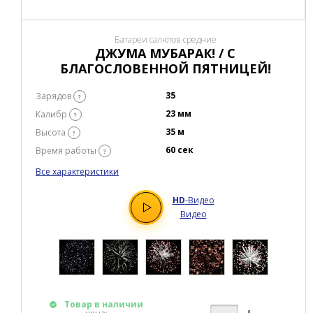
Батареи салютов средние
ДЖУМА МУБАРАК! / С
БЛАГОСЛОВЕННОЙ ПЯТНИЦЕЙ!
35
Зарядов
?
23 мм
Калибр
?
35 м
Высота
?
60 сек
Время работы
?
Все характеристики
HD
-Видео
Видео
Товар в наличии