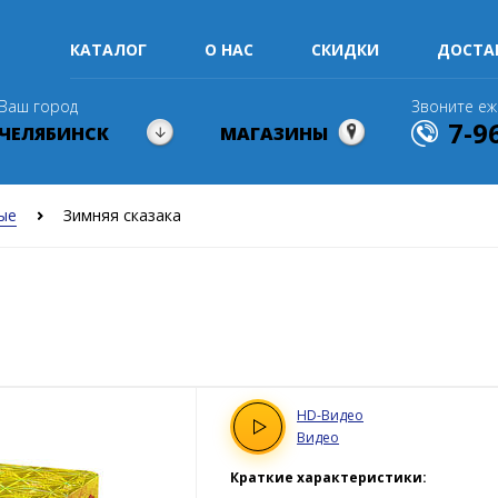
КАТАЛОГ
О НАС
СКИДКИ
ДОСТА
Ваш город
Звоните еж
7-9
ЧЕЛЯБИНСК
МАГАЗИНЫ
ые
Зимняя сказака
HD
-Видео
Видео
Краткие характеристики: